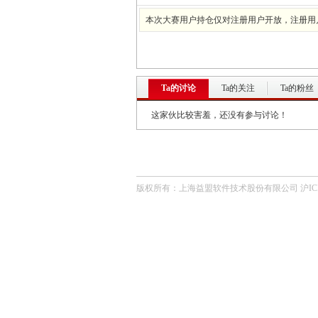
本次大赛用户持仓仅对注册用户开放，注册用
Ta的讨论
Ta的关注
Ta的粉丝
这家伙比较害羞，还没有参与讨论！
版权所有：上海益盟软件技术股份有限公司 沪ICP备0