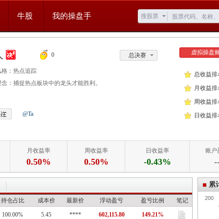
牛股
我的操盘手
搜股票
虚拟操盘
人
0
总决赛
风格：
热点追踪
总收益排
理念：
捕捉热点板块中的龙头才能胜利。
月收益排
周收益排
@Ta
日收益排
月收益率
周收益率
日收益率
账户
0.50%
0.50%
-0.43%
-
累
200
持仓占比
成本价
最新价
浮动盈亏
盈亏比例
笔记
100.00%
5.45
****
602,115.80
149.21%