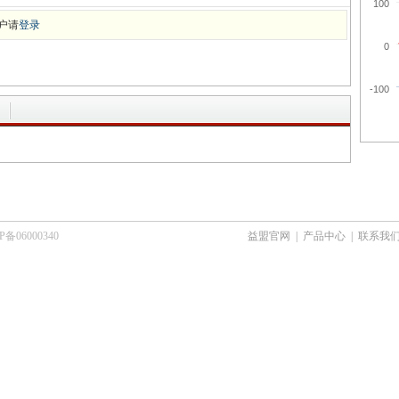
100
户请
登录
0
-100
6000340
益盟官网
|
产品中心
|
联系我