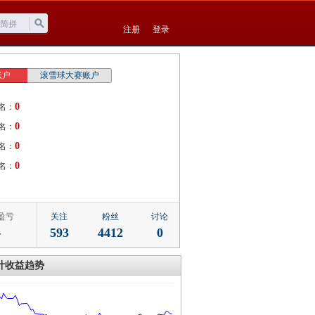
注册
登录
账户
滚雪球大赛账户
0
名：
0
名：
0
名：
0
名：
盈亏
关注
粉丝
讨论
-
593
4412
0
计收益趋势