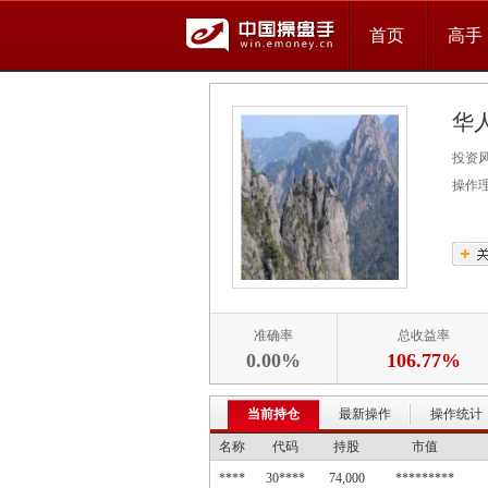
首页
高手
华
投资
操作
准确率
总收益率
0.00%
106.77%
当前持仓
最新操作
操作统计
名称
代码
持股
市值
****
30****
74,000
*********