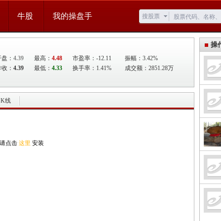
牛股
我的操盘手
搜股票
操
开盘：
4.39
最高：
4.48
市盈率：-12.11
振幅：3.42%
昨收：
4.39
最低：
4.33
换手率：1.41%
成交额：2851.28万
K线
,请点击
这里
安装