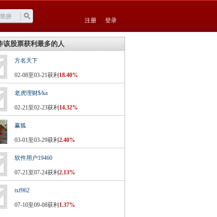
注册
登录
作该股票获利最多的人
方名天下
02-08至03-21获利
18.40%
老虎理财$/ka
02-21至02-23获利
14.32%
赢狐
03-01至03-29获利
2.40%
软件用户19460
07-21至07-24获利
2.13%
txf962
07-10至09-08获利
1.37%