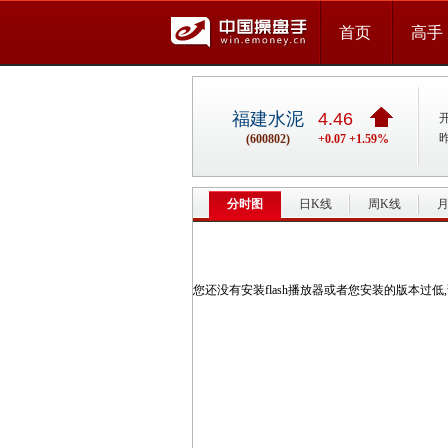
首页
高手
福建水泥
4.46
(600802)
+0.07 +1.59%
分时图
日K线
周K线
月
您还没有安装flash播放器或者您安装的版本过低