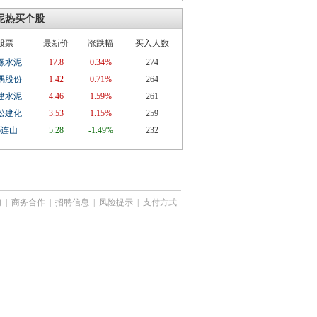
泥热买个股
股票
最新价
涨跌幅
买入人数
螺水泥
17.8
0.34%
274
隅股份
1.42
0.71%
264
建水泥
4.46
1.59%
261
松建化
3.53
1.15%
259
祁连山
5.28
-1.49%
232
们
|
商务合作
|
招聘信息
|
风险提示
|
支付方式