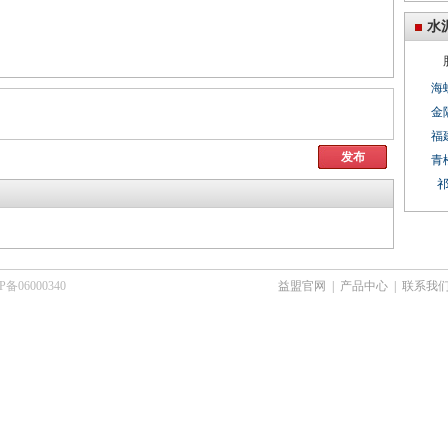
水
海
金
福
发布
青
6000340
益盟官网
|
产品中心
|
联系我