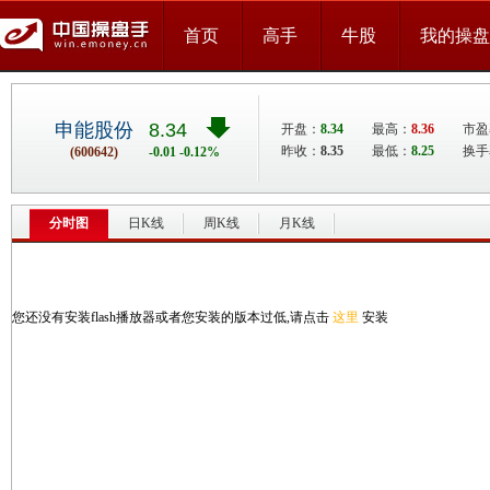
首页
高手
牛股
我的操盘
申能股份
8.34
开盘：
8.34
最高：
8.36
市盈率
昨收：
8.35
最低：
8.25
换手
(600642)
-0.01 -0.12%
分时图
日K线
周K线
月K线
您还没有安装flash播放器或者您安装的版本过低,请点击
这里
安装