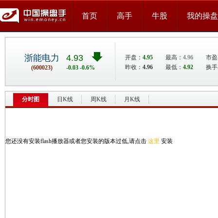
首页
高手
牛股
我的操盘
浙能电力
4.93
开盘：
4.95
最高：
4.96
市盈率
昨收：
4.96
最低：
4.92
换手
(600023)
-0.03 -0.6%
分时图
日K线
周K线
月K线
您还没有安装flash播放器或者您安装的版本过低,请点击
这里
安装