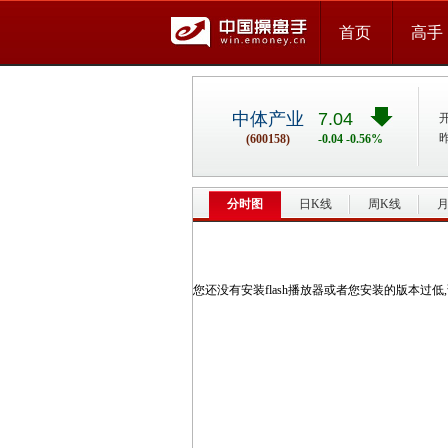
首页
高手
中体产业
7.04
(600158)
-0.04 -0.56%
分时图
日K线
周K线
月
您还没有安装flash播放器或者您安装的版本过低