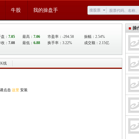
牛股
我的操盘手
搜股票
操
开盘：
7.05
最高：
7.06
市盈率：-294.58
振幅：2.54%
昨收：
7.08
最低：
6.88
换手率：3.22%
成交额：2.15亿
K线
,请点击
这里
安装