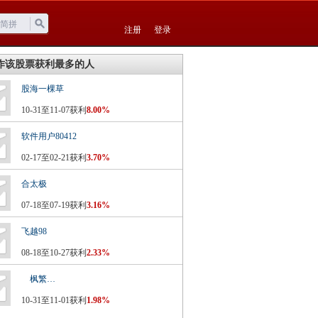
注册
登录
作该股票获利最多的人
股海一棵草
10-31至11-07获利
8.00%
软件用户80412
02-17至02-21获利
3.70%
合太极
07-18至07-19获利
3.16%
飞越98
08-18至10-27获利
2.33%
ゞ枫繁…
10-31至11-01获利
1.98%