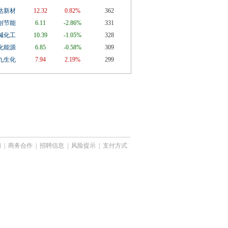
达新材
12.32
0.82%
362
创节能
6.11
-2.86%
331
碱化工
10.39
-1.05%
328
化能源
6.85
-0.58%
309
九生化
7.94
2.19%
299
们
|
商务合作
|
招聘信息
|
风险提示
|
支付方式