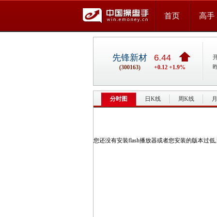
首页
高手
先锋新材
6.44
(300163)
+0.12 +1.9%
分时图
日K线
周K线
月
您还没有安装flash播放器或者您安装的版本过低