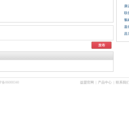
康
联
氯
嘉
昌
发布
6000340
益盟官网
|
产品中心
|
联系我