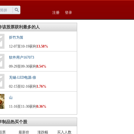
注册
登录
作该股票获利最多的人
折竹为笛
12-07至10-19获利
13.58%
软件用户167073
09-29至09-30获利
8.54%
无锡-LED电源-徐
02-15至02-16获利
1.76%
山
11-16至11-30获利
0.36%
学制品热买个股
股票
最新价
涨跌幅
买入人数