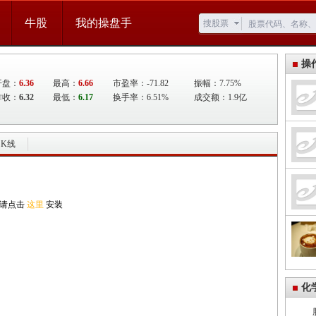
牛股
我的操盘手
搜股票
操
开盘：
6.36
最高：
6.66
市盈率：-71.82
振幅：7.75%
昨收：
6.32
最低：
6.17
换手率：6.51%
成交额：1.9亿
K线
,请点击
这里
安装
化