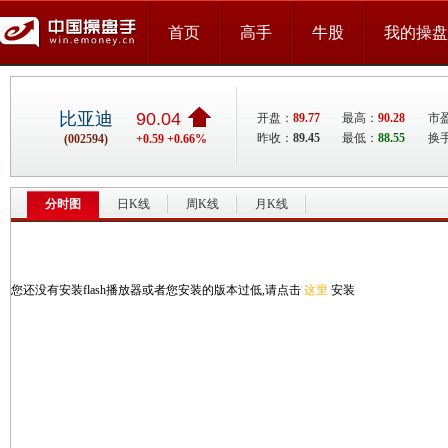
首页
高手
牛股
我的操盘
比亚迪
90.04
开盘：
89.77
最高：
90.28
市盈
昨收：
89.45
最低：
88.55
换手
(002594)
+0.59 +0.66%
分时图
日K线
周K线
月K线
您还没有安装flash播放器或者您安装的版本过低,请点击
这里
安装