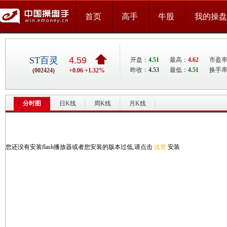
首页
高手
牛股
我的操盘
ST百灵
4.59
开盘：
4.51
最高：
4.62
市盈率：
昨收：
4.53
最低：
4.51
换手率
(002424)
+0.06 +1.32%
分时图
日K线
周K线
月K线
您还没有安装flash播放器或者您安装的版本过低,请点击
这里
安装