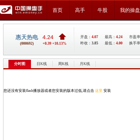
首页
高手
牛股
我的操盘
惠天热电
4.24
开盘：
4.07
最高：
4.24
市盈率：
昨收：
3.85
最低：
4.00
换手率
(000692)
+0.39 +10.13%
分时图
日K线
周K线
月K线
您还没有安装flash播放器或者您安装的版本过低,请点击
这里
安装