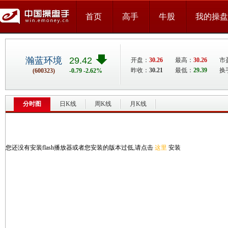
首页
高手
牛股
我的操盘
瀚蓝环境
29.42
开盘：
30.26
最高：
30.26
市
昨收：
30.21
最低：
29.39
换
(600323)
-0.79 -2.62%
分时图
日K线
周K线
月K线
您还没有安装flash播放器或者您安装的版本过低,请点击
这里
安装