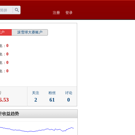
注册
登录
账户
滚雪球大赛账户
0
名：
0
名：
0
名：
0
名：
亏
关注
粉丝
讨论
6.53
2
61
0
计收益趋势