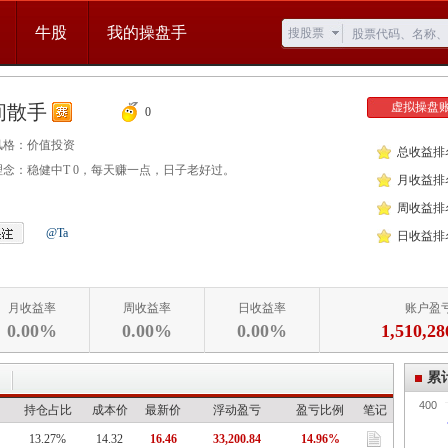
牛股
我的操盘手
搜股票
虚拟操盘
间散手
0
风格：
价值投资
总收益排
理念：
稳健中T 0，每天赚一点，日子老好过。
月收益排
周收益排
@Ta
日收益排
月收益率
周收益率
日收益率
账户盈
0.00%
0.00%
0.00%
1,510,28
累
400
持仓占比
成本价
最新价
浮动盈亏
盈亏比例
笔记
13.27%
14.32
16.46
33,200.84
14.96%