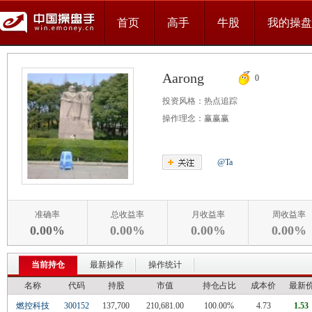
首页
高手
牛股
我的操盘
Aarong
0
投资风格：
热点追踪
操作理念：
赢赢赢
@Ta
准确率
总收益率
月收益率
周收益率
0.00%
0.00%
0.00%
0.00%
当前持仓
最新操作
操作统计
名称
代码
持股
市值
持仓占比
成本价
最新
燃控科技
300152
137,700
210,681.00
100.00%
4.73
1.53