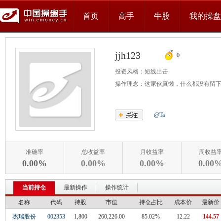
首页
高手
牛股
我的操盘
jjh123
0
投资风格：
短线出击
操作理念：
这家伙真懒，什么都没有留
@Ta
准确率
总收益率
月收益率
周收益
0.00%
0.00%
0.00%
0.00
当前持仓
最新操作
操作统计
名称
代码
持股
市值
持仓占比
成本价
最新价
杰瑞股份
002353
1,800
260,226.00
85.02%
12.22
144.57