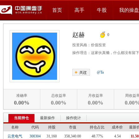
首页
高手
牛股
我的操盘
赵赫
0
投资风格：
价值投资
操作理念：
这家伙真懒，什么都没有留
@Ta
准确率
总收益率
月收益率
周收益
0.00%
0.00%
0.00%
0.00
当前持仓
最新操作
操作统计
名称
代码
持股
市值
持仓占比
成本价
最新
云意电气
300304
31,160
358,340.00
48.77%
4.54
11.50