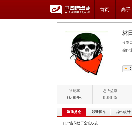
首页
高手
林
投资
操作
准确率
总收益率
0.00%
0.00%
当前持仓
最新操作
操作统计
账户当前处于空仓状态