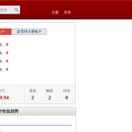
注册
登录
账户
滚雪球大赛账户
0
名：
0
名：
0
名：
0
名：
盈亏
关注
粉丝
讨论
9.94
2
2
0
计收益趋势