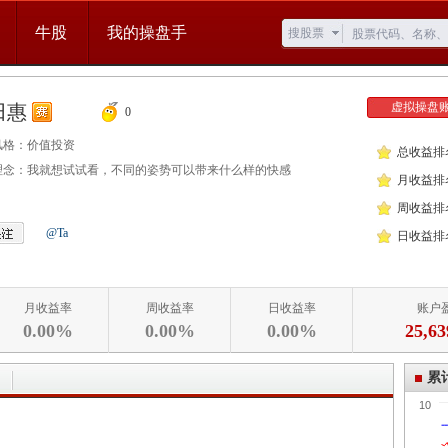
牛股
我的操盘手
搜股票
虚拟操盘
田惠
0
风格：
价值投资
总收益排
理念：
我就想试试看，不同的姿势可以带来什么样的快感
月收益排
周收益排
@Ta
日收益排
月收益率
周收益率
日收益率
账户
0.00%
0.00%
0.00%
25,63
累
10