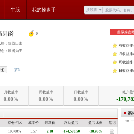
牛股
我的操盘手
搜股票
虚拟操盘
焰男爵
0
风格：
短线出击
总收益排
理念：
胜者为王
月收益排
周收益排
@Ta
日收益排
月收益率
周收益率
日收益率
账户盈
0.00%
0.00%
0.00%
-170,78
累
20
持仓占比
成本价
最新价
浮动盈亏
盈亏比例
笔记
100.00%
3.57
2.18
-174,570.50
-38.95%