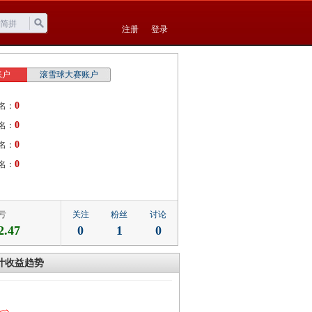
注册
登录
账户
滚雪球大赛账户
0
名：
0
名：
0
名：
0
名：
亏
关注
粉丝
讨论
2.47
0
1
0
计收益趋势