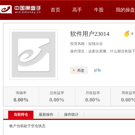
首页
高手
牛股
我的操盘
软件用户23014
0
投资风格：
短线出击
操作理念：
这家伙真懒，什么都没有留
@Ta
准确率
总收益率
月收益率
周收益
0.00%
0.00%
0.00%
0.00
当前持仓
最新操作
操作统计
账户当前处于空仓状态