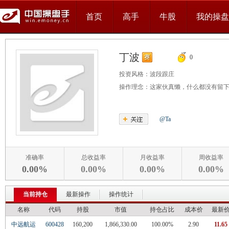
首页
高手
牛股
我的操盘
丁波
0
投资风格：
波段跟庄
操作理念：
这家伙真懒，什么都没有留
@Ta
准确率
总收益率
月收益率
周收益率
0.00%
0.00%
0.00%
0.00%
当前持仓
最新操作
操作统计
名称
代码
持股
市值
持仓占比
成本价
最新
中远航运
600428
160,200
1,866,330.00
100.00%
2.90
11.65