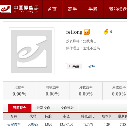
首页
高手
牛股
我的操盘
feilong
0
投资风格：
短线出击
操作理念：
追涨不追高
@Ta
准确率
总收益率
月收益率
周收益率
0.00%
0.00%
0.00%
0.00%
当前持仓
最新操作
操作统计
名称
代码
持股
市值
持仓占比
成本价
最新
长安汽车
000625
1,820
13,377.00
49.77%
4.29
7.35