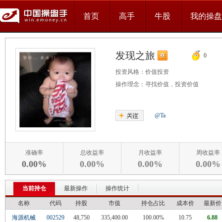
首页
高手
牛股
我的操盘
发现之旅
0
投资风格：
价值投资
操作理念：
寻找价值，投资价值
@Ta
准确率
总收益率
月收益率
周收益率
0.00%
0.00%
0.00%
0.00%
当前持仓
最新操作
操作统计
名称
代码
持股
市值
持仓占比
成本价
最新价
海源机械
002529
48,750
335,400.00
100.00%
10.75
6.88