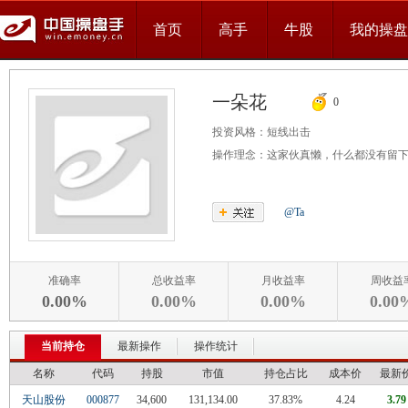
首页
高手
牛股
我的操盘
一朵花
0
投资风格：
短线出击
操作理念：
这家伙真懒，什么都没有留
@Ta
准确率
总收益率
月收益率
周收益
0.00%
0.00%
0.00%
0.00
当前持仓
最新操作
操作统计
名称
代码
持股
市值
持仓占比
成本价
最新
天山股份
000877
34,600
131,134.00
37.83%
4.24
3.79