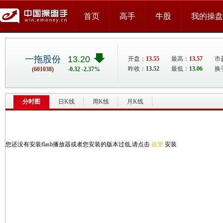
首页
高手
牛股
我的操盘
一拖股份
13.20
开盘：
13.55
最高：
13.57
市
昨收：
13.52
最低：
13.06
换
(601038)
-0.32 -2.37%
分时图
日K线
周K线
月K线
您还没有安装flash播放器或者您安装的版本过低,请点击
这里
安装