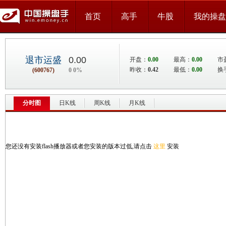
首页
高手
牛股
我的操盘
退市运盛
0.00
开盘：
0.00
最高：
0.00
市
昨收：
0.42
最低：
0.00
换
(600767)
0 0%
分时图
日K线
周K线
月K线
您还没有安装flash播放器或者您安装的版本过低,请点击
这里
安装