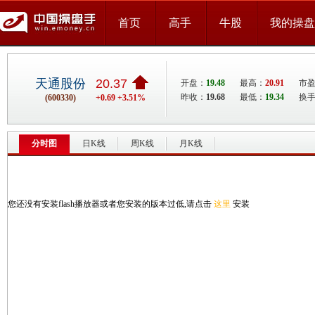
首页
高手
牛股
我的操盘
天通股份
20.37
开盘：
19.48
最高：
20.91
市盈
昨收：
19.68
最低：
19.34
换手
(600330)
+0.69 +3.51%
分时图
日K线
周K线
月K线
您还没有安装flash播放器或者您安装的版本过低,请点击
这里
安装