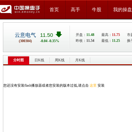
首页
高手
牛股
我的操盘
云意电气
11.50
开盘：
11.48
最高：
11.75
市盈
昨收：
11.54
最低：
11.25
换
(300304)
-0.04 -0.35%
分时图
日K线
周K线
月K线
您还没有安装flash播放器或者您安装的版本过低,请点击
这里
安装