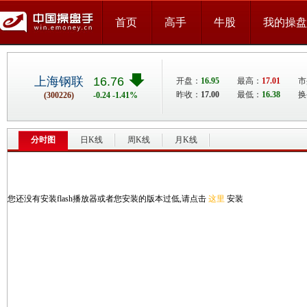
首页
高手
牛股
我的操盘
上海钢联
16.76
开盘：
16.95
最高：
17.01
市
昨收：
17.00
最低：
16.38
换
(300226)
-0.24 -1.41%
分时图
日K线
周K线
月K线
您还没有安装flash播放器或者您安装的版本过低,请点击
这里
安装