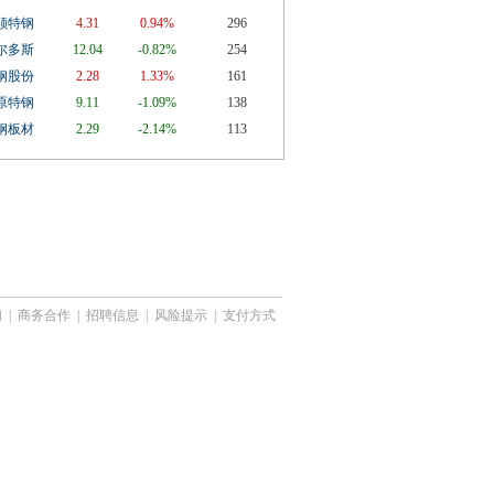
顺特钢
4.31
0.94%
296
尔多斯
12.04
-0.82%
254
钢股份
2.28
1.33%
161
原特钢
9.11
-1.09%
138
钢板材
2.29
-2.14%
113
们
|
商务合作
|
招聘信息
|
风险提示
|
支付方式