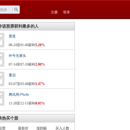
注册
登录
作该股票获利最多的人
墨莲
08-24至01-06获利
5.20%
外号无厘头
07-14至07-19获利
2.00%
重启
03-07至03-08获利
1.47%
腾讯用户bc8e
11-28至12-11获利
0.05%
铁热买个股
股票
最新价
涨跌幅
买入人数