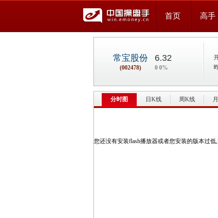
首页
高手
常宝股份
6.32
(002478)
0 0%
分时图
日K线
周K线
月
您还没有安装flash播放器或者您安装的版本过低