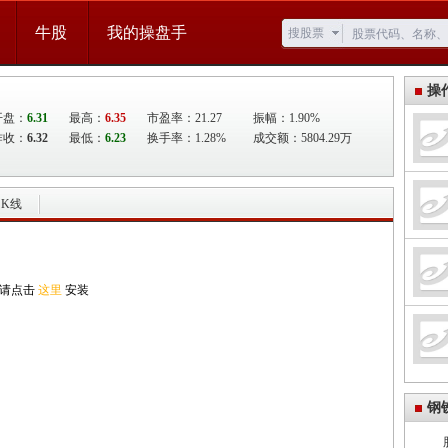
牛股
我的操盘手
搜股票
操
开盘：
6.31
最高：
6.35
市盈率：21.27
振幅：1.90%
昨收：
6.32
最低：
6.23
换手率：1.28%
成交额：5804.29万
K线
,请点击
这里
安装
钢