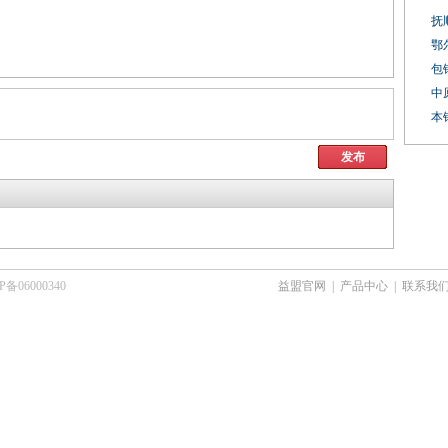
抚
鄂
包
中
本
发布
6000340
益盟官网
|
产品中心
|
联系我