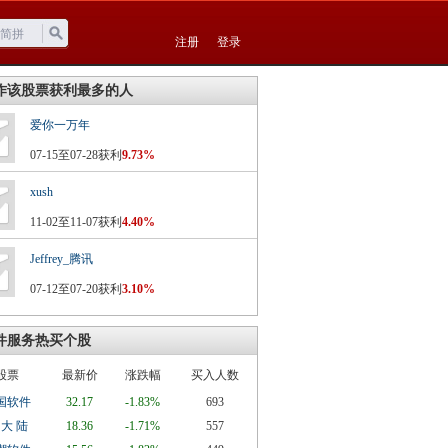
注册
登录
作该股票获利最多的人
爱你一万年
07-15至07-28获利
9.73%
xush
11-02至11-07获利
4.40%
Jeffrey_腾讯
07-12至07-20获利
3.10%
件服务热买个股
股票
最新价
涨跌幅
买入人数
国软件
32.17
-1.83%
693
 大 陆
18.36
-1.71%
557